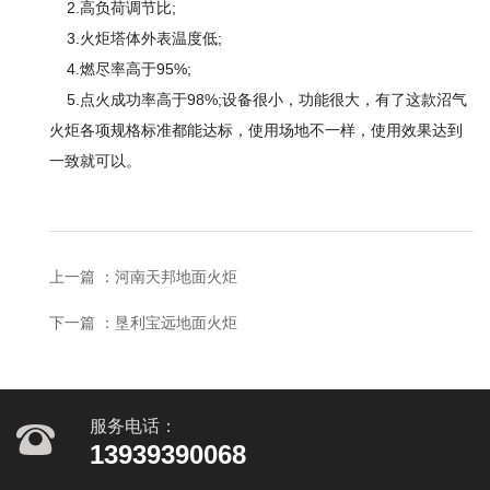
2.高负荷调节比;
3.火炬塔体外表温度低;
4.燃尽率高于95%;
5.点火成功率高于98%;设备很小，功能很大，有了这款沼气
火炬各项规格标准都能达标，使用场地不一样，使用效果达到
一致就可以。
上一篇 ：
河南天邦地面火炬
下一篇 ：
垦利宝远地面火炬
服务电话：
13939390068