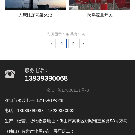
大庆徐深高架火炬
防爆流量开关
每页显示 6 条,共有 9 条
‹
1
2
›
服务电话：
13939390068
豫ICP备17036111号-3
濮阳市永诚电子自动化有限公司
电话：13939390068；15239350002
生产、经营、货物收发地址：佛山市高明区明城镇宝盈路53号万马
（佛山）智造产业园7栋一层厂房二；