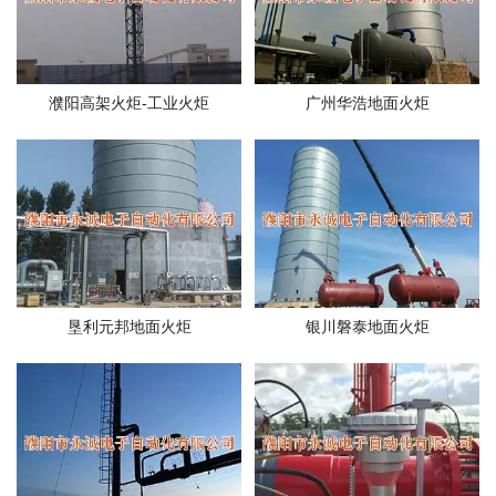
濮阳高架火炬-工业火炬
广州华浩地面火炬
垦利元邦地面火炬
银川磐泰地面火炬