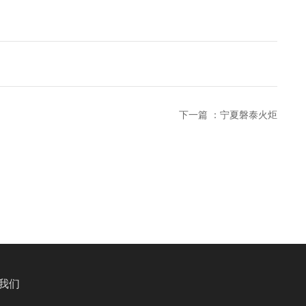
下一篇 ：
宁夏磐泰火炬
我们