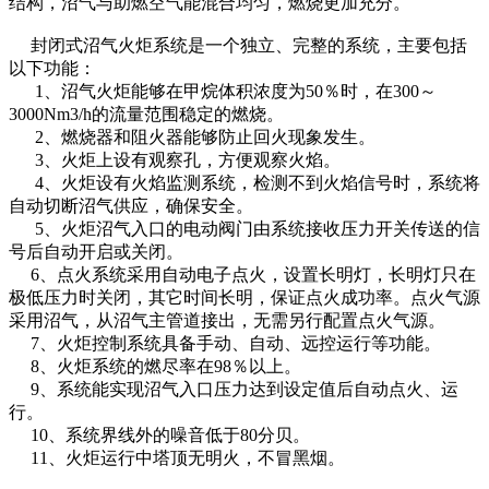
结构，沼气与助燃空气能混合均匀，燃烧更加充分。
封闭式沼气火炬系统是一个独立、完整的系统，主要包括
以下功能：
1、沼气火炬能够在甲烷体积浓度为50％时，在300～
3000Nm3/h的流量范围稳定的燃烧。
2、燃烧器和阻火器能够防止回火现象发生。
3、火炬上设有观察孔，方便观察火焰。
4、火炬设有火焰监测系统，检测不到火焰信号时，系统将
自动切断沼气供应，确保安全。
5、火炬沼气入口的电动阀门由系统接收压力开关传送的信
号后自动开启或关闭。
6、点火系统采用自动电子点火，设置长明灯，长明灯只在
极低压力时关闭，其它时间长明，保证点火成功率。点火气源
采用沼气，从沼气主管道接出，无需另行配置点火气源。
7、火炬控制系统具备手动、自动、远控运行等功能。
8、火炬系统的燃尽率在98％以上。
9、系统能实现沼气入口压力达到设定值后自动点火、运
行。
10、系统界线外的噪音低于80分贝。
11、火炬运行中塔顶无明火，不冒黑烟。