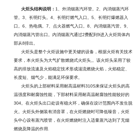
火炬头结构说明：
1、外消烟蒸汽环管。2、内消烟蒸汽环
管。3、长明灯头。4、长明灯燃气入口。5、长明灯爆燃器入
口。6、热电偶。7、点火器燃气入口。8、内消烟蒸汽管。9、
内消烟蒸汽管出口。内消烟蒸汽通过2费配到9进入火炬筒体内
部从8排出。
火炬头是整个火炬设施中更关键的设备，根据火炬有关技术
要求，本火炬头为大气扩散燃烧式火炬头,。该火炬头采用了较
高的排放流速及火焰稳定技术形成湍流燃烧火焰，火焰稳定、
长度短、烟气少，能满足环保要求。
火炬头的上部材料采用耐高温材料310S来保证火炬头的高
温强度和耐腐蚀性能，下部材料采用耐高温耐腐蚀性能较好的
304。在火炬头出口处设有稳火环，确保在设计范围内不发生脱
火。火炬头外侧装有消音罩，在火炬燃烧时可降低噪音，火炬
头中心设有蒸汽喷管，在火炬燃烧时注入适量蒸汽达到了无烟
燃烧及降温的作用.