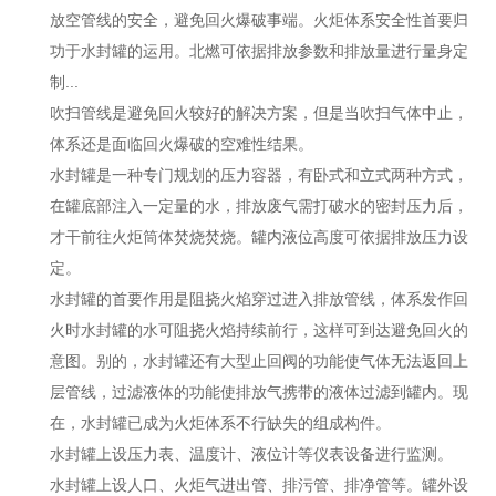
放空管线的安全，避免回火爆破事端。火炬体系安全性首要归
功于水封罐的运用。北燃可依据排放参数和排放量进行量身定
制...
吹扫管线是避免回火较好的解决方案，但是当吹扫气体中止，
体系还是面临回火爆破的空难性结果。
水封罐是一种专门规划的压力容器，有卧式和立式两种方式，
在罐底部注入一定量的水，排放废气需打破水的密封压力后，
才干前往火炬筒体焚烧焚烧。罐内液位高度可依据排放压力设
定。
水封罐的首要作用是阻挠火焰穿过进入排放管线，体系发作回
火时水封罐的水可阻挠火焰持续前行，这样可到达避免回火的
意图。别的，水封罐还有大型止回阀的功能使气体无法返回上
层管线，过滤液体的功能使排放气携带的液体过滤到罐内。现
在，水封罐已成为火炬体系不行缺失的组成构件。
水封罐上设压力表、温度计、液位计等仪表设备进行监测。
水封罐上设人口、火炬气进出管、排污管、排净管等。罐外设